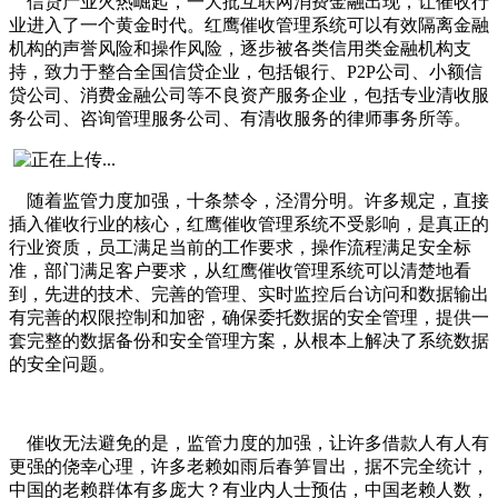
信贷产业火热崛起，一大批互联网消费金融出现，让催收行
业进入了一个黄金时代。红鹰催收管理系统可以有效隔离金融
机构的声誉风险和操作风险，逐步被各类信用类金融机构支
持，致力于整合全国信贷企业，包括银行、
P2P公司、小额信
贷公司、消费金融公司等不良资产服务企业，包括专业清收服
务公司、咨询管理服务公司、有清收服务的律师事务所等。
随着监管力度加强，十条禁令，泾渭分明。许多规定，直接
插入催收行业的核心，红鹰催收管理系统不受影响，是真正的
行业资质，员工满足当前的工作要求，操作流程满足安全标
准，部门满足客户要求，从红鹰催收管理系统可以清楚地看
到，先进的技术、完善的管理、实时监控后台访问和数据输出
有完善的权限控制和加密，确保委托数据的安全管理，提供一
套完整的数据备份和安全管理方案，从根本上解决了系统数据
的安全问题。
催收无法避免的是，监管力度的加强，让许多借款人有人有
更强的侥幸心理，许多老赖如雨后春笋冒出，据不完全统计，
中国的老赖群体有多庞大？有业内人士预估，中国老赖人数，